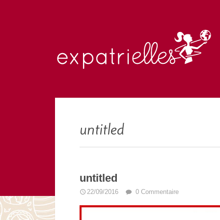
untitled
untitled
22/09/2016
0 Commentaire