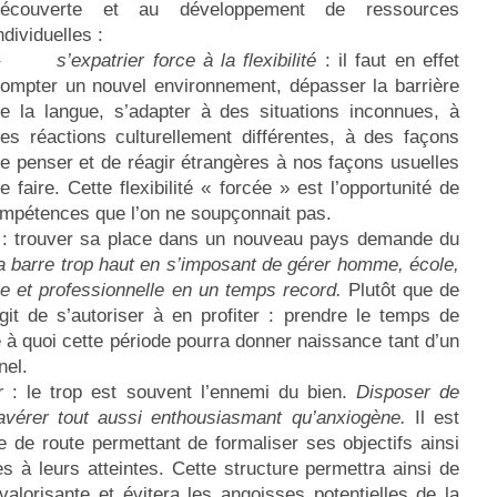
découverte et au développement de ressources
ndividuelles :
–
s’expatrier force à la flexibilité
: il faut en effet
ompter un nouvel environnement, dépasser la barrière
e la langue, s’adapter à des situations inconnues, à
es réactions culturellement différentes, à des façons
e penser et de réagir étrangères à nos façons usuelles
e faire. Cette flexibilité « forcée » est l’opportunité de
ompétences que l’on ne soupçonnait pas.
: trouver sa place dans un nouveau pays demande du
 la barre trop haut en s’imposant de gérer homme, école,
le et professionnelle en un temps record.
Plutôt que de
git de s’autoriser à en profiter : prendre le temps de
ce à quoi cette période pourra donner naissance tant d’un
nel.
ur
: le trop est souvent l’ennemi du bien.
Disposer de
vérer tout aussi enthousiasmant qu’anxiogène.
Il est
e de route permettant de formaliser ses objectifs ainsi
s à leurs atteintes. Cette structure permettra ainsi de
alorisante et évitera les angoisses potentielles de la