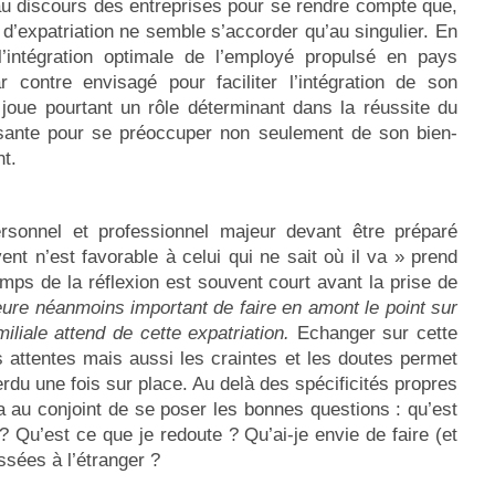
te au discours des entreprises pour se rendre compte que,
t d’expatriation ne semble s’accorder qu’au singulier. En
r l’intégration optimale de l’employé propulsé en pays
ar contre envisagé pour faciliter l’intégration de son
joue pourtant un rôle déterminant dans la réussite du
ffisante pour se préoccuper non seulement de son bien-
t.
rsonnel et professionnel majeur devant être préparé
ent n’est favorable à celui qui ne sait où il va » prend
emps de la réflexion est souvent court avant la prise de
ure néanmoins important de faire en amont le point sur
liale attend de cette expatriation.
Echanger sur cette
es attentes mais aussi les craintes et les doutes permet
perdu une fois sur place. Au delà des spécificités propres
 au conjoint de se poser les bonnes questions : qu’est
 ? Qu’est ce que je redoute ? Qu’ai-je envie de faire (et
ssées à l’étranger ?