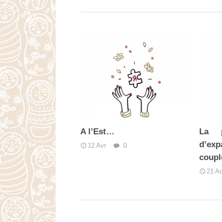
A l’Est…
La p
d’exp
12 Avr
0
coupl
21 A