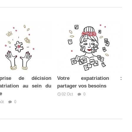
rise de décision
Votre expatriation :
atriation au sein du
partager vos besoins
e
02 Oct
0
oût
0