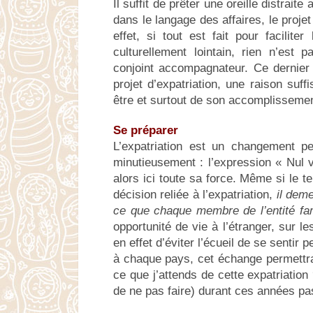
Il suffit de prêter une oreille distrai
dans le langage des affaires, le proje
effet, si tout est fait pour facilite
culturellement lointain, rien n’est p
conjoint accompagnateur. Ce dernier 
projet d’expatriation, une raison su
être et surtout de son accomplissemen
Se préparer
L’expatriation est un changement pe
minutieusement : l’expression « Nul v
alors ici toute sa force. Même si le t
décision reliée à l’expatriation,
il deme
ce que chaque membre de l’entité fami
opportunité de vie à l’étranger, sur l
en effet d’éviter l’écueil de se sentir 
à chaque pays, cet échange permettra
ce que j’attends de cette expatriation
de ne pas faire) durant ces années pa