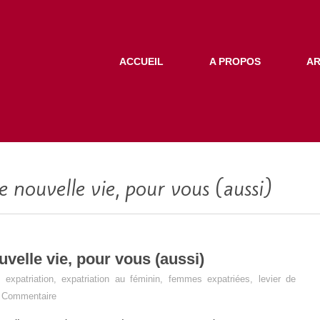
ACCUEIL
A PROPOS
AR
e nouvelle vie, pour vous (aussi)
uvelle vie, pour vous (aussi)
,
expatriation
,
expatriation au féminin
,
femmes expatriées
,
levier de
 Commentaire