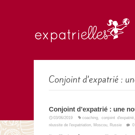
Conjoint d’expatrié : un
Conjoint d’expatrié : une no
03/06/2019
coaching
,
conjoint d'expatrié
réussite de l'expatriation
,
Moscou
,
Russie
0