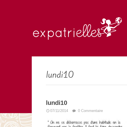
lundi10
lundi10
07/11/2014
0 Commentaire