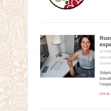
Russ
expa
23/0
intercu
Commen
Stéph
travai
l’exp
Lire la