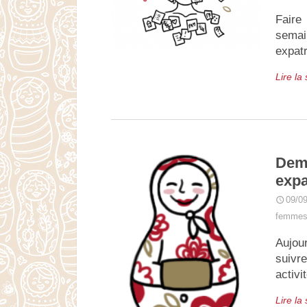
Faire
semai
expatr
Lire la
De
expa
09/0
femmes 
Aujou
suivre
activi
Lire la