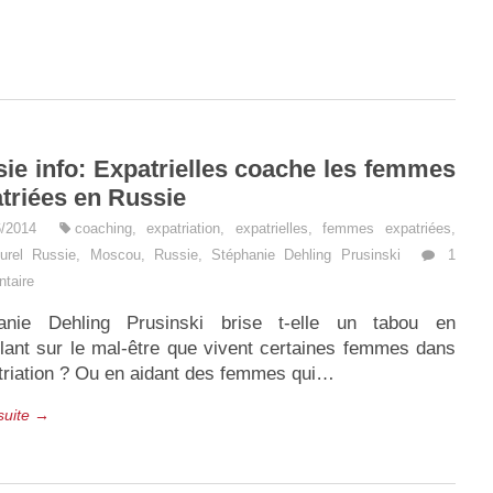
ie info: Expatrielles coache les femmes
triées en Russie
6/2014
coaching
,
expatriation
,
expatrielles
,
femmes expatriées
,
lturel Russie
,
Moscou
,
Russie
,
Stéphanie Dehling Prusinski
1
taire
anie Dehling Prusinski brise t-elle un tabou en
llant sur le mal-être que vivent certaines femmes dans
atriation ? Ou en aidant des femmes qui…
 suite →