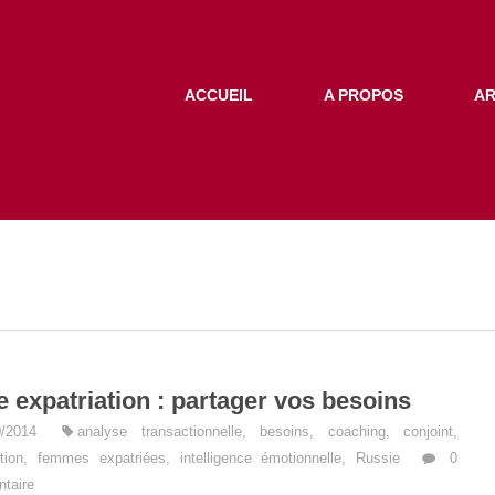
ACCUEIL
A PROPOS
AR
e expatriation : partager vos besoins
0/2014
analyse transactionnelle
,
besoins
,
coaching
,
conjoint
,
tion
,
femmes expatriées
,
intelligence émotionnelle
,
Russie
0
taire