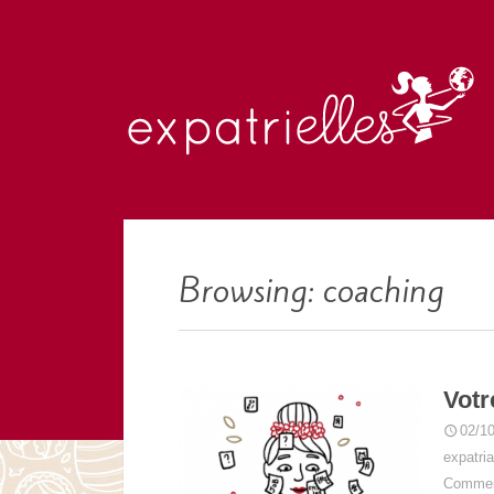
Browsing: coaching
Votr
02/1
expatria
Commen