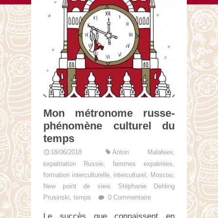
Mon métronome russe-
phénomène culturel du
temps
18/06/2018
Anton Malafeev
,
expatriation Russie
,
femmes expatriées
,
formation interculturelle
,
interculturel
,
Moscou
,
New point de view
,
Stéphanie Dehling
Prusinski
,
temps
0 Commentaire
Le succès que connaissent en