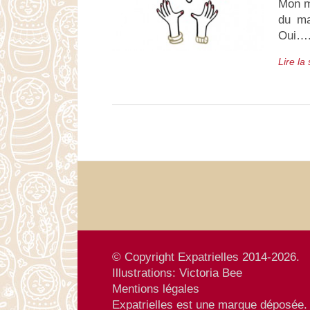
Mon ma
du ma
Oui…
Lire la
© Copyright Expatrielles 2014-2026.
Illustrations:
Victoria Bee
Mentions
légales
Expatrielles est une marque déposée.