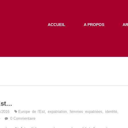
ACCUEIL
A PROPOS
AR
Est…
4/2016
Europe de l'Est
,
expatriation
,
femmes expatriées
,
identité
,
e
0 Commentaire