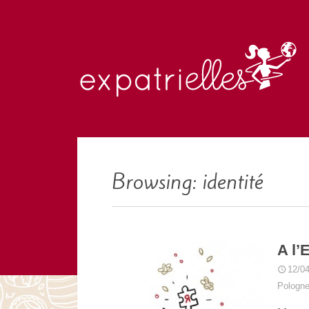
Browsing: identité
A l’
12/0
Pologn